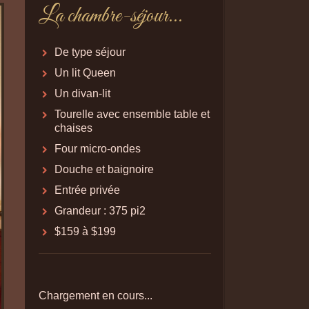
La chambre-séjour...
De type séjour
Un lit Queen
Un divan-lit
Tourelle avec ensemble table et
chaises
Four micro-ondes
Douche et baignoire
Entrée privée
Grandeur : 375 pi2
$159 à $199
Chargement en cours...