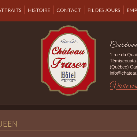
ATTRAITS
HISTOIRE
CONTACT
FIL DES JOURS
EMP
Coordonné
1 rue du Quai
Témiscouata-
(Québec) Ca
info@chateau
Visite vir
UEEN