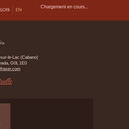
Chargement en cours...
LOIS
EN
es
sur-le-Lac (Cabano)
nada, G0L 1E0
fraser.com
tuelle